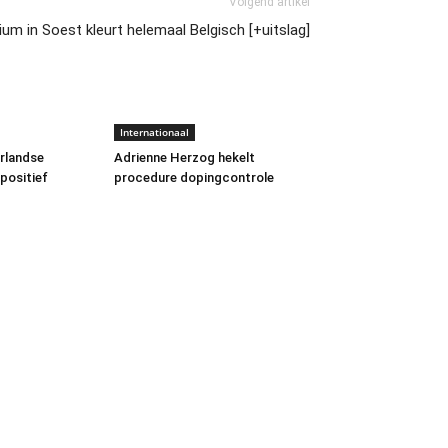
Volgend artikel
m in Soest kleurt helemaal Belgisch [+uitslag]
Internationaal
rlandse
Adrienne Herzog hekelt
positief
procedure dopingcontrole