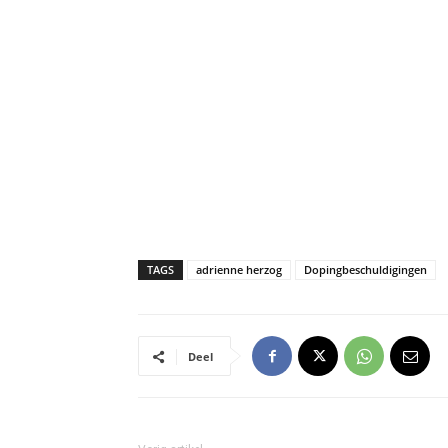
TAGS
adrienne herzog
Dopingbeschuldigingen
Deel