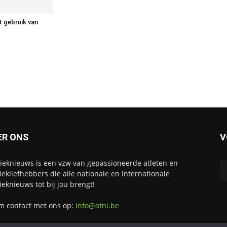
 gebruik van
ER ONS
V
tieknieuws is een vzw van gepassioneerde atleten en
tiekliefhebbers die alle nationale en internationale
tieknieuws tot bij jou brengt!
 contact met ons op:
info@atni.be