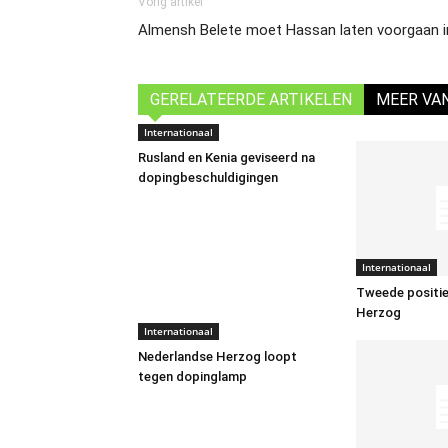
Vorig artikel
Almensh Belete moet Hassan laten voorgaan in
GERELATEERDE ARTIKELEN
MEER VA
Internationaal
Rusland en Kenia geviseerd na
dopingbeschuldigingen
Internationaal
Tweede positie
Herzog
Internationaal
Nederlandse Herzog loopt
tegen dopinglamp