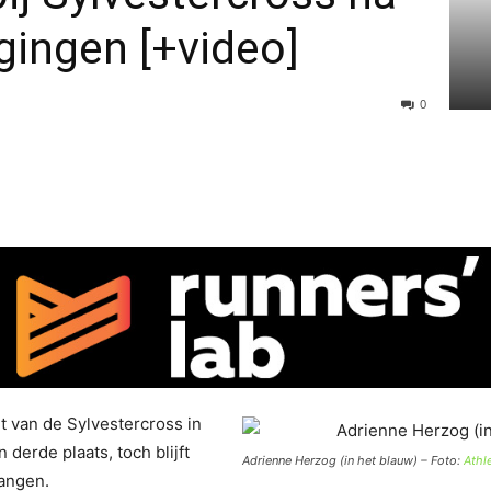
gingen [+video]
0
 van de Sylvestercross in
 derde plaats, toch blijft
Adrienne Herzog (in het blauw) – Foto:
Athl
angen.