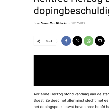
dopingbeschuldi
Door
Simon Van Glabeke
-
31/12/2013
Deel
Adrienne Herzog stond vandaag aan de start
Soest. Ze deed het allerminst slecht met een
het dopingspook ietwat boven haar hoofd h