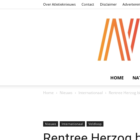
Over Atletieknieuws
Contact
Disclaimer
Advertere
HOME
NA
Home
Nieuws
Internationaal
Rentree Herzog bi
Nieuws
Internationaal
Veldloop
Rentree Herzog b