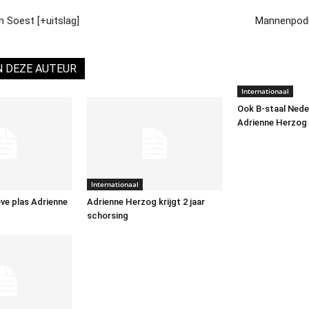
 Soest [+uitslag]
Mannenpodiu
N DEZE AUTEUR
Internationaal
Ook B-staal Nede
Adrienne Herzog 
Internationaal
ve plas Adrienne
Adrienne Herzog krijgt 2 jaar
schorsing