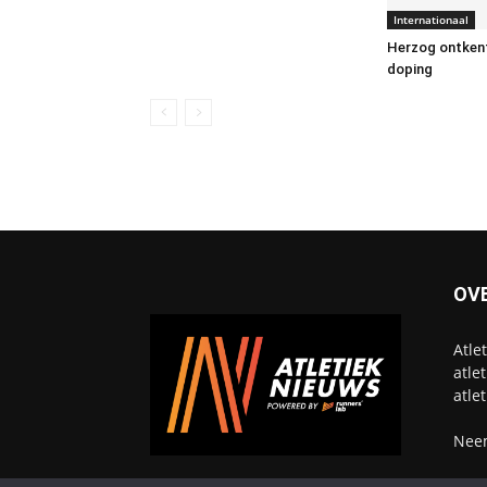
Internationaal
Herzog ontkent
doping
OV
Atle
atle
atle
Neem