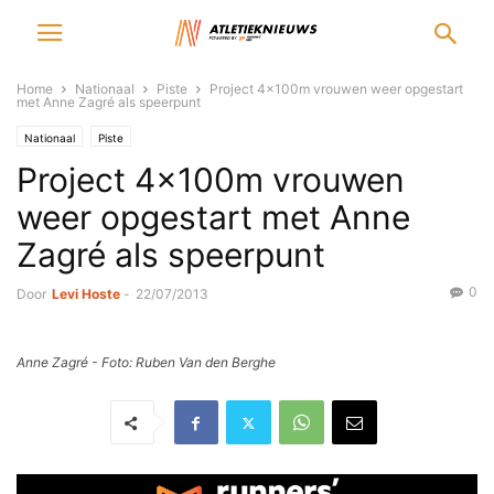
Home
Nationaal
Piste
Project 4x100m vrouwen weer opgestart
met Anne Zagré als speerpunt
Nationaal
Piste
Project 4x100m vrouwen
weer opgestart met Anne
Zagré als speerpunt
0
Door
Levi Hoste
-
22/07/2013
Anne Zagré - Foto: Ruben Van den Berghe