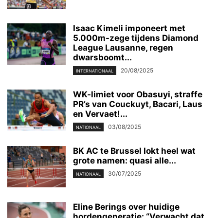
Isaac Kimeli imponeert met
5.000m-zege tijdens Diamond
League Lausanne, regen
dwarsboomt...
20/08/2025
INTERNATIONAAL
WK-limiet voor Obasuyi, straffe
PR’s van Couckuyt, Bacari, Laus
en Vervaet!...
03/08/2025
NATIONAAL
BK AC te Brussel lokt heel wat
grote namen: quasi alle...
30/07/2025
NATIONAAL
Eline Berings over huidige
hordengeneratie: “Verwacht dat