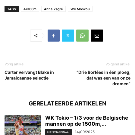
TAGS
4x100m
Anne Zagré
WK Moskou
Vorig artikel
Volgend artikel
Carter vervangt Blake in
“Drie Borlées in één ploeg,
Jamaicaanse selectie
dat was een van onze
dromen”
GERELATEERDE ARTIKELEN
WK Tokio – 1/3 voor de Belgische
mannen op de 1500m,...
14/09/2025
INTERNATIONAAL