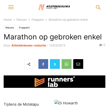
Home
Nieuws
Frappant
Marathon op gebroken enkel
Nieuws
Frappant
Marathon op gebroken enkel
0
Door
Atletieknieuws-redactie
-
12/03/2013
Tijdens de Motatapu