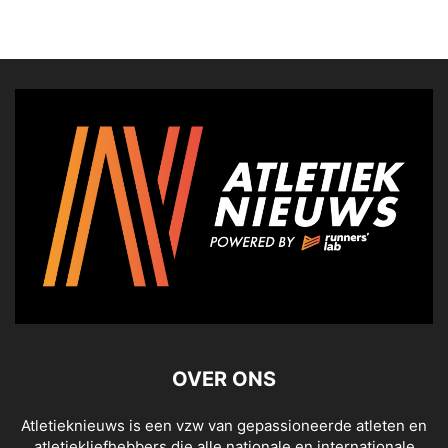
OVER ONS
Atletieknieuws is een vzw van gepassioneerde atleten en
atletiekliefhebbers die alle nationale en internationale