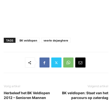
TAGS
BK veldlopen
veerle dejaeghere
Vorig artikel
Volgend artikel
Herbeleef het BK Veldlopen
BK veldlopen: Staat van het
2012 – Senioren Mannen
parcours op zaterdag