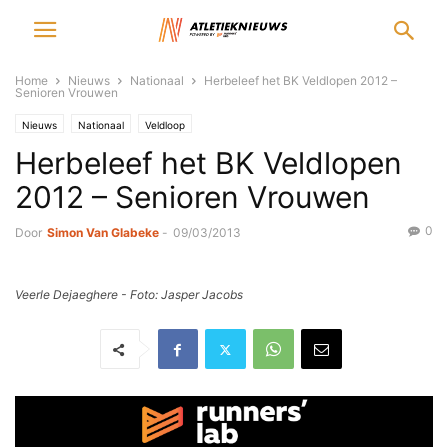
Home
Nieuws
Nationaal
Herbeleef het BK Veldlopen 2012 –
Senioren Vrouwen
Nieuws
Nationaal
Veldloop
Herbeleef het BK Veldlopen
2012 – Senioren Vrouwen
0
Door
Simon Van Glabeke
-
09/03/2013
Veerle Dejaeghere - Foto: Jasper Jacobs