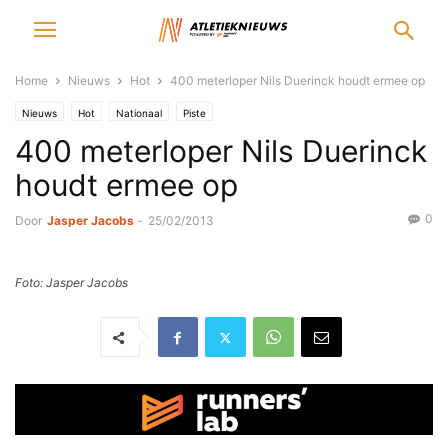
Home
Nieuws
Hot
400 meterloper Nils Duerinck houdt ermee op
Nieuws
Hot
Nationaal
Piste
400 meterloper Nils Duerinck
houdt ermee op
0
Door
Jasper Jacobs
-
25/02/2013
Foto: Jasper Jacobs