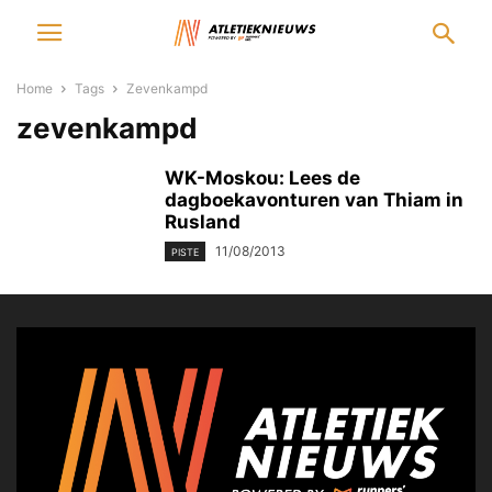
Home
Tags
Zevenkampd
zevenkampd
WK-Moskou: Lees de
dagboekavonturen van Thiam in
Rusland
11/08/2013
PISTE