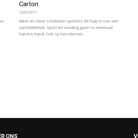
Carton
13/02/2017
Meer en meer schakelen sporters de hulp in van een
een
(sport)diëtiste. Sport en voeding gaan nu eenmaal
hand in hand. Ook op het internet...
ER ONS
V