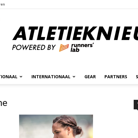
ren
TIONAAL
INTERNATIONAAL
GEAR
PARTNERS
Atletieknieuws
he