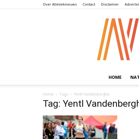
Over Atletieknieuws
Contact
Disclaimer
Adverte
HOME
NA
Home
Tags
Yentl Vandenberghe
Tag: Yentl Vandenberg