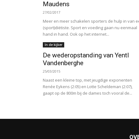
Maudens
27/02/2017
Meer en meer schakelen sporters de hulp in van 
(sport)diëtiste. Sport en voeding gaan nu eenmaal
hand in hand. Ook op het internet...
In de kijker
De wederopstanding van Yentl
Vandenberghe
25/03/2015
Naast een kleine top, met jeugdige exponenten
Renée Eykens (2:05) en Lotte Scheldeman (2:07),
gaapt op de 800m bij de dames toch vooral de...
OV