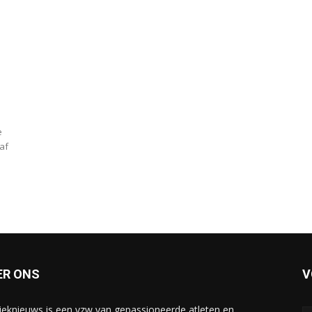
e
af
ER ONS
V
tieknieuws is een vzw van gepassioneerde atleten en