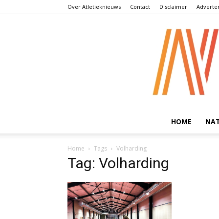
Over Atletieknieuws
Contact
Disclaimer
Adverte
HOME
NA
Home
Tags
Volharding
Tag: Volharding