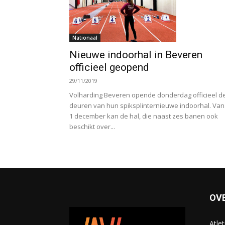
Nationaal
Nieuwe indoorhal in Beveren
officieel geopend
29/11/2019
Volharding Beveren opende donderdag officieel d
deuren van hun spiksplinternieuwe indoorhal. Van
1 december kan de hal, die naast zes banen ook
beschikt over...
OV
Atle