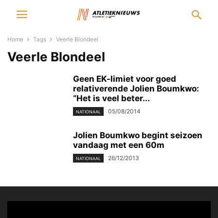
Home
Tags
Veerle Blondeel
Veerle Blondeel
Geen EK-limiet voor goed
relativerende Jolien Boumkwo:
“Het is veel beter...
05/08/2014
NATIONAAL
Jolien Boumkwo begint seizoen
vandaag met een 60m
26/12/2013
NATIONAAL