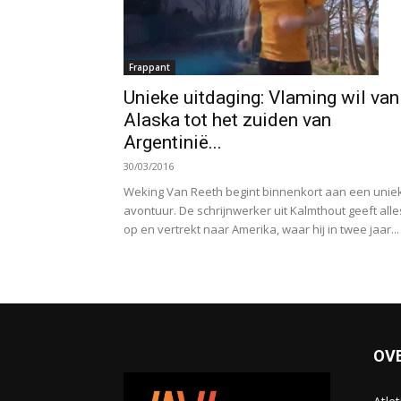
Frappant
Unieke uitdaging: Vlaming wil van
Alaska tot het zuiden van
Argentinië...
30/03/2016
Weking Van Reeth begint binnenkort aan een unie
avontuur. De schrijnwerker uit Kalmthout geeft alle
op en vertrekt naar Amerika, waar hij in twee jaar...
OV