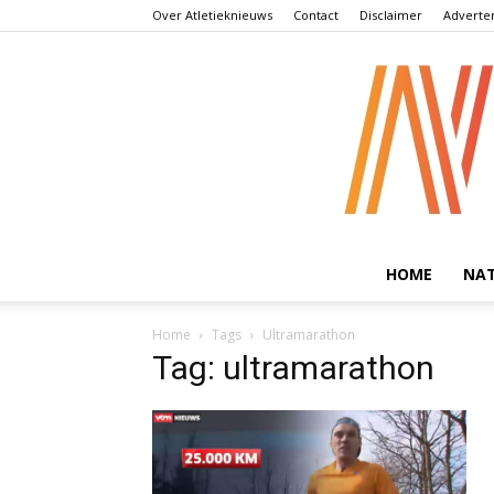
Over Atletieknieuws
Contact
Disclaimer
Adverte
HOME
NA
Home
Tags
Ultramarathon
Tag: ultramarathon