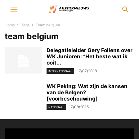
Home
Tags
Team belgium
team belgium
Delegatieleider Gery Follens over
WK Junioren: “Het beste wat ik
ooit...
17/07/2018
INTERNATIONAAL
WK Peking: Wat zijn de kansen
van de Belgen?
[voorbeschouwing]
17/08/2015
NATIONAAL