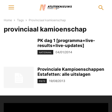
Home
Tags
Provinciaal kamioenschap
provinciaal kamioenschap
PK dag 1 [programma+live-
results+live-updates]
04/01/2014
NATIONAAL
Provinciale Kampioenschappen
Estafetten: alle uitslagen
19/08/2013
PISTE