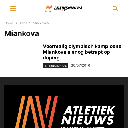
Home
Tags
Miankova
Miankova
Voormalig olympisch kampioene
Miankova alsnog betrapt op
doping
30/07/2016
INTERNATIONAAL