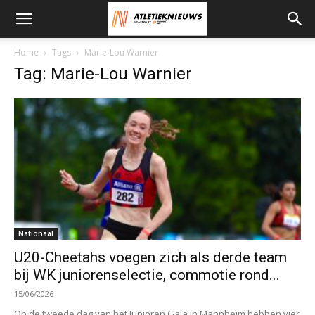
Home
Tags
Marie-Lou Warnier
Tag: Marie-Lou Warnier
Nationaal
U20-Cheetahs voegen zich als derde team
bij WK juniorenselectie, commotie rond...
15/06/2026
Op de tweede dag van het Junioren Gala in Mannheim hebben vier