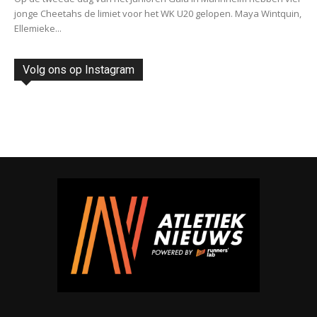
jonge Cheetahs de limiet voor het WK U20 gelopen. Maya Wintquin,
Ellemieke...
Volg ons op Instagram