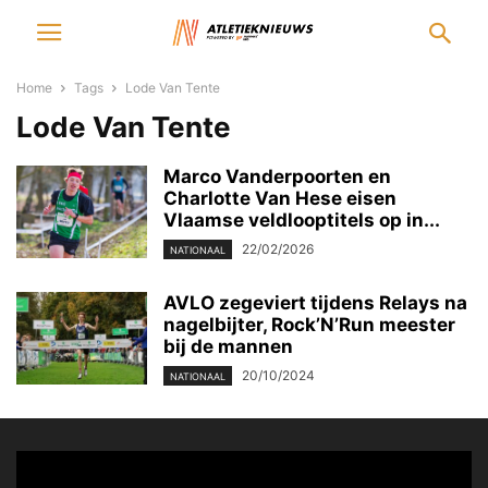
Home
Tags
Lode Van Tente
Lode Van Tente
Marco Vanderpoorten en
Charlotte Van Hese eisen
Vlaamse veldlooptitels op in...
22/02/2026
NATIONAAL
AVLO zegeviert tijdens Relays na
nagelbijter, Rock’N’Run meester
bij de mannen
20/10/2024
NATIONAAL