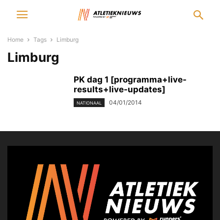
Home
Tags
Limburg
Limburg
PK dag 1 [programma+live-
results+live-updates]
04/01/2014
NATIONAAL