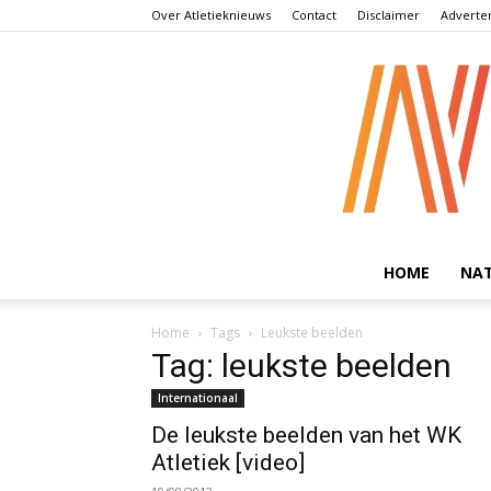
Over Atletieknieuws
Contact
Disclaimer
Adverte
HOME
NA
Home
Tags
Leukste beelden
Tag: leukste beelden
Internationaal
De leukste beelden van het WK
Atletiek [video]