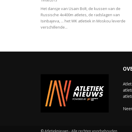
19/08/2013
Het dansje van Usain Bolt, de kussen van de
Russische 4x400m atletes, de radslagen van
Isinbajeva, ... het WK atletiek in Moskou leverde
verschillende...
OV
Atle
atlet
atlet
Neem
© Atletieknieuws - Alle rechten voorbehouden