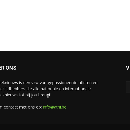
ER ONS
V
tieknieuws is een vzw van gepassioneerde atleten en
iekliefhebbers die alle nationale en internationale
ieknieuws tot bij jou brengt!
 contact met ons op:
info@atni.be