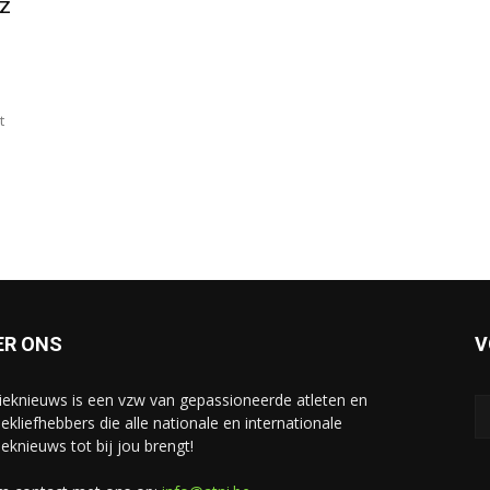
nz
t
e
ER ONS
V
tieknieuws is een vzw van gepassioneerde atleten en
iekliefhebbers die alle nationale en internationale
ieknieuws tot bij jou brengt!