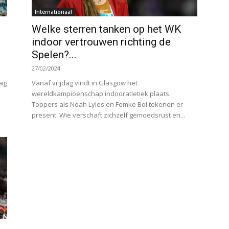
Internationaal
Welke sterren tanken op het WK
indoor vertrouwen richting de
Spelen?...
27/02/2024
ag
Vanaf vrijdag vindt in Glasgow het
wereldkampioenschap indooratletiek plaats.
Toppers als Noah Lyles en Femke Bol tekenen er
present. Wie verschaft zichzelf gemoedsrust en...