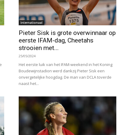
Internationaal
Pieter Sisk is grote overwinnaar op
eerste IFAM-dag, Cheetahs
strooien met...
25/05/2024
e
Het eerste luik van het IFAM-weekend in het Koning
Boudewijnstadion werd dankzij Pieter Sisk een
onvergetelijke hoogdag. De man van DCLA toverde
naast het...