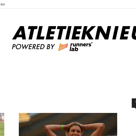
ren
Atletieknieuws