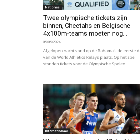
Nationaal
Twee olympische tickets zijn
binnen, Cheetahs en Belgische
4x100m-teams moeten nog...
05/05/2024
Afgelopen nacht vond op de Bahama’s de eerste d
van de World Athletics Relays plaats. Op het spel
stonden tickets voor de Olympische Spelen...
Internationaal