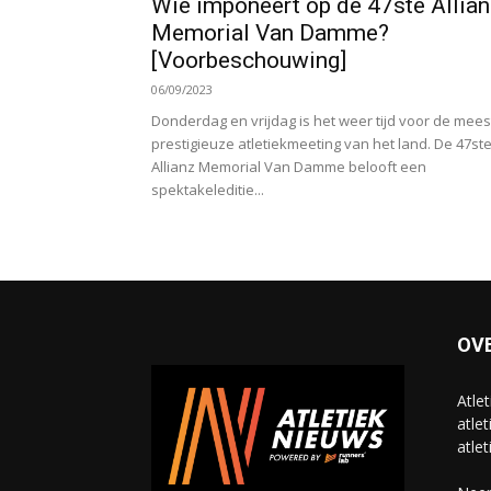
Wie imponeert op de 47ste Allia
Memorial Van Damme?
[Voorbeschouwing]
06/09/2023
Donderdag en vrijdag is het weer tijd voor de mees
prestigieuze atletiekmeeting van het land. De 47st
Allianz Memorial Van Damme belooft een
spektakeleditie...
OV
Atle
atlet
atlet