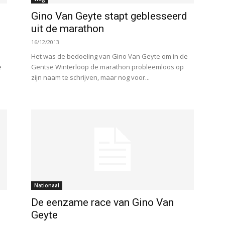
Gino Van Geyte stapt geblesseerd
uit de marathon
16/12/2013
Het was de bedoeling van Gino Van Geyte om in de
e
Gentse Winterloop de marathon probleemloos op
zijn naam te schrijven, maar nog voor...
Nationaal
De eenzame race van Gino Van
Geyte