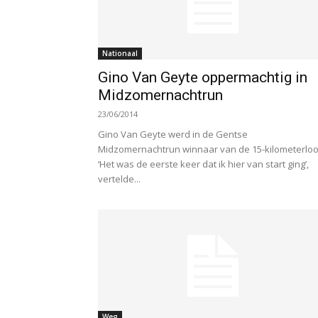
Nationaal
Gino Van Geyte oppermachtig in
Midzomernachtrun
23/06/2014
Gino Van Geyte werd in de Gentse
Midzomernachtrun winnaar van de 15-kilometerloo
‘Het was de eerste keer dat ik hier van start ging’,
vertelde...
Weg