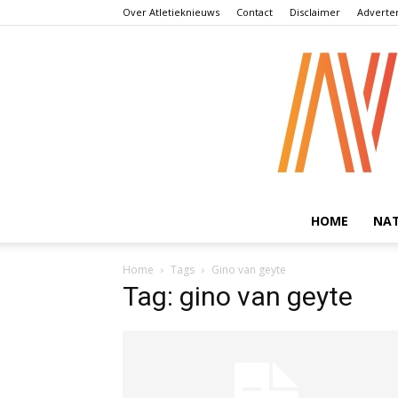
Over Atletieknieuws
Contact
Disclaimer
Adverte
HOME
NA
Home
Tags
Gino van geyte
Tag: gino van geyte