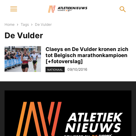
Home
Tags
De Vulder
De Vulder
Claeys en De Vulder kronen zich
tot Belgisch marathonkampioen
[+fotoverslag]
09/10/2016
NATIONAAL