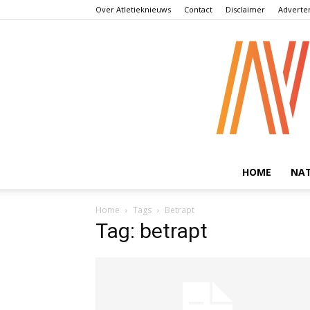
Over Atletieknieuws
Contact
Disclaimer
Adverte
HOME
NA
Home
Tags
Betrapt
Tag: betrapt