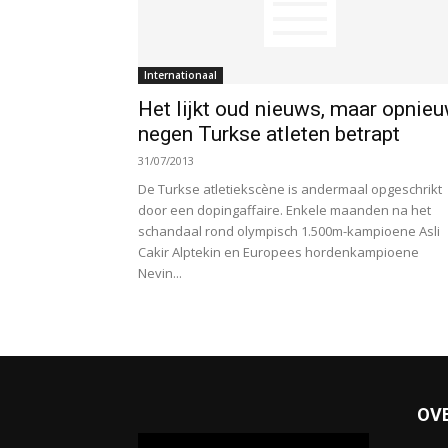
Internationaal
Het lijkt oud nieuws, maar opnie
negen Turkse atleten betrapt
31/07/2013
De Turkse atletiekscène is andermaal opgeschrikt
door een dopingaffaire. Enkele maanden na het
schandaal rond olympisch 1.500m-kampioene Asli
Cakir Alptekin en Europees hordenkampioene
Nevin...
OV