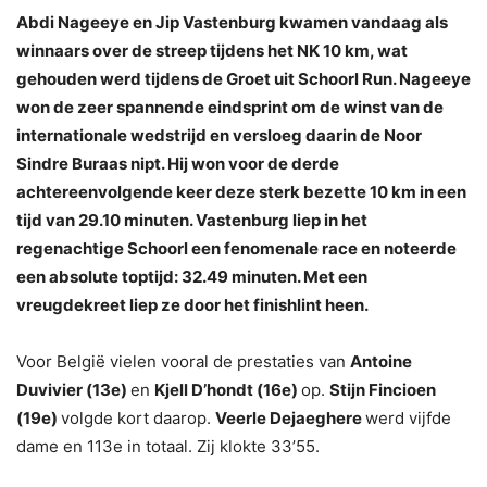
Abdi Nageeye en Jip Vastenburg kwamen vandaag als
winnaars over de streep tijdens het NK 10 km, wat
gehouden werd tijdens de Groet uit Schoorl Run. Nageeye
won de zeer spannende eindsprint om de winst van de
internationale wedstrijd en versloeg daarin de Noor
Sindre Buraas nipt. Hij won voor de derde
achtereenvolgende keer deze sterk bezette 10 km in een
tijd van 29.10 minuten. Vastenburg liep in het
regenachtige Schoorl een fenomenale race en noteerde
een absolute toptijd: 32.49 minuten. Met een
vreugdekreet liep ze door het finishlint heen.
Voor België vielen vooral de prestaties van
Antoine
Duvivier (13e)
en
Kjell D’hondt (16e)
op.
Stijn Fincioen
(19e)
volgde kort daarop.
Veerle Dejaeghere
werd vijfde
dame en 113e in totaal. Zij klokte 33’55.