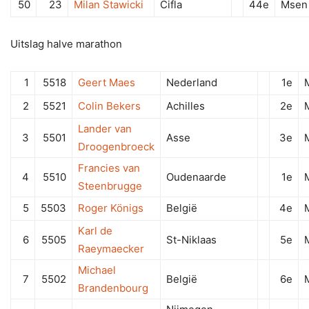
50
23
Milan Stawicki
Cifla
44e
Msen
Uitslag halve marathon
1
5518
Geert Maes
Nederland
1e
2
5521
Colin Bekers
Achilles
2e
Lander van
3
5501
Asse
3e
Droogenbroeck
Francies van
4
5510
Oudenaarde
1e
Steenbrugge
5
5503
Roger Königs
België
4e
Karl de
6
5505
St-Niklaas
5e
Raeymaecker
Michael
7
5502
België
6e
Brandenbourg