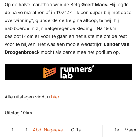
Op de halve marathon won de Belg
Geert Maes.
Hij legde
de halve marathon af in 1’07″27. “Ik ben super blij met deze
overwinning”, glunderde de Belg na afloop, terwijl hij
nabibberde in zijn natgeregende kleding. “Na 19 km
besloot ik om er voor te gaan en het lukte me om de rest
voor te blijven. Het was een mooie wedstrijd”
Lander Van
Droogenbroeck
mocht als derde mee het podium op.
Alle uitslagen vindt u
hier
.
Uitslag 10km
1
1
Abdi Nageeye
Cifla
1e
Msen