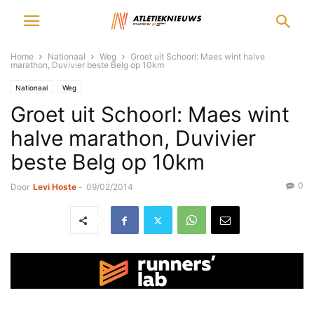
Home
Nationaal
Weg
Groet uit Schoorl: Maes wint halve
marathon, Duvivier beste Belg op 10km
Nationaal
Weg
Groet uit Schoorl: Maes wint
halve marathon, Duvivier
beste Belg op 10km
0
Door
Levi Hoste
-
09/02/2014