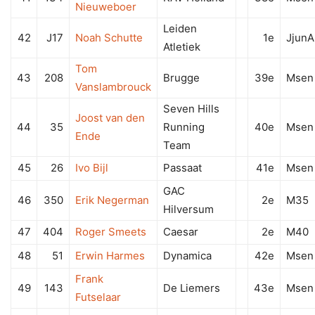
Nieuweboer
Leiden
42
J17
Noah Schutte
1e
JjunA
Atletiek
Tom
43
208
Brugge
39e
Msen
Vanslambrouck
Seven Hills
Joost van den
44
35
Running
40e
Msen
Ende
Team
45
26
Ivo Bijl
Passaat
41e
Msen
GAC
46
350
Erik Negerman
2e
M35
Hilversum
47
404
Roger Smeets
Caesar
2e
M40
48
51
Erwin Harmes
Dynamica
42e
Msen
Frank
49
143
De Liemers
43e
Msen
Futselaar