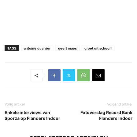
TAGS
antoine duvivier
geert maes
groet uit schoorl
Vorig artikel
Volgend artikel
Enkele interviews van
Fotoverslag Record Bank
Sporza op Flanders Indoor
Flanders Indoor