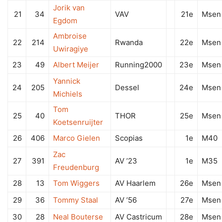
Jorik van
21
34
VAV
21e
Msen
Egdom
Ambroise
22
214
Rwanda
22e
Msen
Uwiragiye
23
49
Albert Meijer
Running2000
23e
Msen
Yannick
24
205
Dessel
24e
Msen
Michiels
Tom
25
40
THOR
25e
Msen
Koetsenruijter
26
406
Marco Gielen
Scopias
1e
M40
Zac
27
391
AV ’23
1e
M35
Freudenburg
28
13
Tom Wiggers
AV Haarlem
26e
Msen
29
36
Tommy Staal
AV ’56
27e
Msen
30
28
Neal Bouterse
AV Castricum
28e
Msen