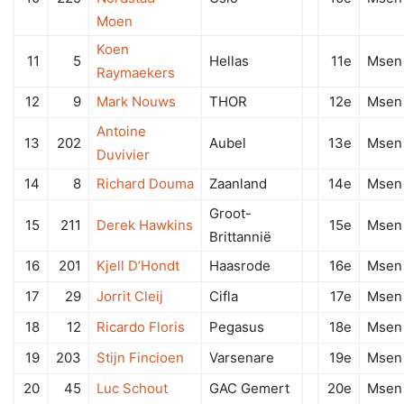
Moen
Koen
11
5
Hellas
11e
Msen
Raymaekers
12
9
Mark Nouws
THOR
12e
Msen
Antoine
13
202
Aubel
13e
Msen
Duvivier
14
8
Richard Douma
Zaanland
14e
Msen
Groot-
15
211
Derek Hawkins
15e
Msen
Brittannië
16
201
Kjell D’Hondt
Haasrode
16e
Msen
17
29
Jorrit Cleij
Cifla
17e
Msen
18
12
Ricardo Floris
Pegasus
18e
Msen
19
203
Stijn Fincioen
Varsenare
19e
Msen
20
45
Luc Schout
GAC Gemert
20e
Msen