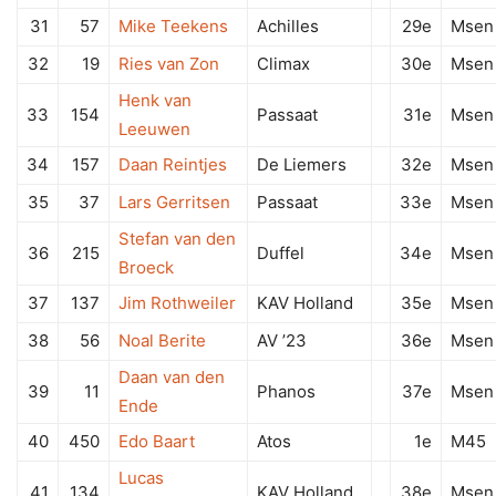
31
57
Mike Teekens
Achilles
29e
Msen
32
19
Ries van Zon
Climax
30e
Msen
Henk van
33
154
Passaat
31e
Msen
Leeuwen
34
157
Daan Reintjes
De Liemers
32e
Msen
35
37
Lars Gerritsen
Passaat
33e
Msen
Stefan van den
36
215
Duffel
34e
Msen
Broeck
37
137
Jim Rothweiler
KAV Holland
35e
Msen
38
56
Noal Berite
AV ’23
36e
Msen
Daan van den
39
11
Phanos
37e
Msen
Ende
40
450
Edo Baart
Atos
1e
M45
Lucas
41
134
KAV Holland
38e
Msen