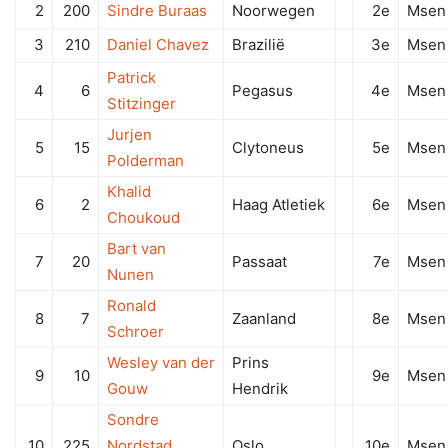
2
200
Sindre Buraas
Noorwegen
2e
Msen
3
210
Daniel Chavez
Brazilië
3e
Msen
Patrick
4
6
Pegasus
4e
Msen
Stitzinger
Jurjen
5
15
Clytoneus
5e
Msen
Polderman
Khalid
6
2
Haag Atletiek
6e
Msen
Choukoud
Bart van
7
20
Passaat
7e
Msen
Nunen
Ronald
8
7
Zaanland
8e
Msen
Schroer
Wesley van der
Prins
9
10
9e
Msen
Gouw
Hendrik
Sondre
10
225
Nordstad
Oslo
10e
Msen