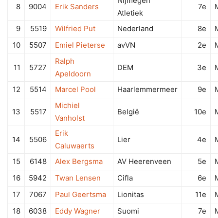
Nijmegen
8
9004
Erik Sanders
7e
Atletiek
9
5519
Wilfried Put
Nederland
8e
10
5507
Emiel Pieterse
avVN
2e
Ralph
11
5727
DEM
3e
Apeldoorn
12
5514
Marcel Pool
Haarlemmermeer
9e
Michiel
13
5517
België
10e
Vanholst
Erik
14
5506
Lier
4e
Caluwaerts
15
6148
Alex Bergsma
AV Heerenveen
5e
16
5942
Twan Lensen
Cifla
6e
17
7067
Paul Geertsma
Lionitas
11e
18
6038
Eddy Wagner
Suomi
7e