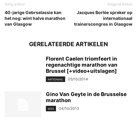
Vorig artikel
Volgend artikel
40-jarige Gebrselassie kan
Jacques Borlée spreker op
het nog: wint halve marathon
internationaal
van Glasgow
trainerscongres in Glasgow
GERELATEERDE ARTIKELEN
Florent Caelen triomfeert in
regenachtige marathon van
Brussel [+video+uitslagen]
05/10/2014
NATIONAAL
Gino Van Geyte in de Brusselse
marathon
04/10/2013
WEG