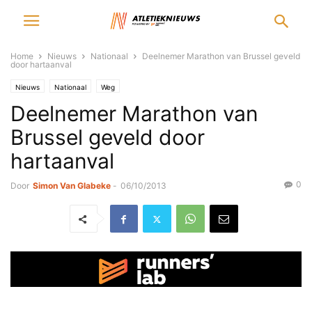
Home
Nieuws
Nationaal
Deelnemer Marathon van Brussel geveld
door hartaanval
Nieuws
Nationaal
Weg
Deelnemer Marathon van
Brussel geveld door
hartaanval
0
Door
Simon Van Glabeke
-
06/10/2013