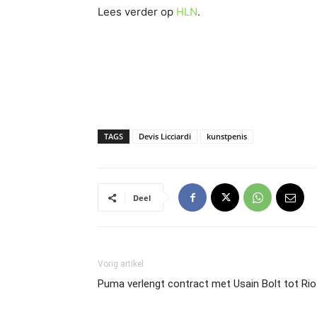
Lees verder op
HLN
.
TAGS
Devis Licciardi
kunstpenis
Deel
Vorig artikel
Puma verlengt contract met Usain Bolt tot Ri