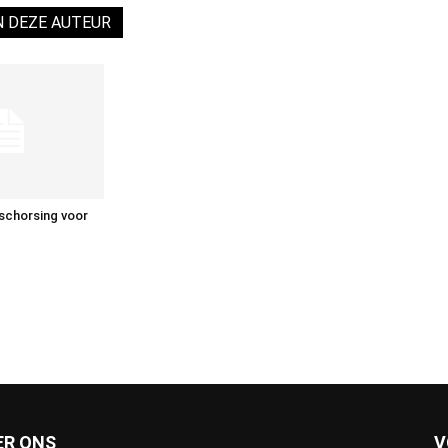
N DEZE AUTEUR
 schorsing voor
ER ONS
V