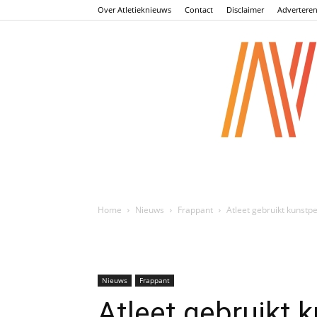
Over Atletieknieuws
Contact
Disclaimer
Advertere
Home
Nieuws
Frappant
Atleet gebruikt kunstp
Nieuws
Frappant
Atleet gebruikt 