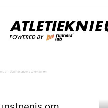
n
Atletieknieuws
enis om dopingcontrole te omzeilen
kunstpenis om