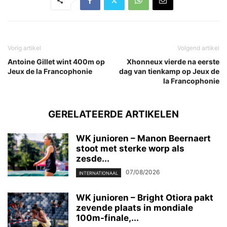
Vorig artikel
Volgend artikel
Antoine Gillet wint 400m op
Xhonneux vierde na eerste
Jeux de la Francophonie
dag van tienkamp op Jeux de
la Francophonie
GERELATEERDE ARTIKELEN
WK junioren – Manon Beernaert
stoot met sterke worp als
zesde...
07/08/2026
INTERNATIONAAL
WK junioren – Bright Otiora pakt
zevende plaats in mondiale
100m-finale,...