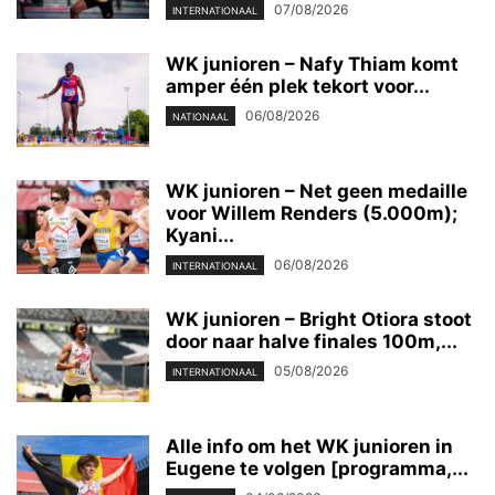
07/08/2026
INTERNATIONAAL
WK junioren – Nafy Thiam komt
amper één plek tekort voor...
06/08/2026
NATIONAAL
WK junioren – Net geen medaille
voor Willem Renders (5.000m);
Kyani...
06/08/2026
INTERNATIONAAL
WK junioren – Bright Otiora stoot
door naar halve finales 100m,...
05/08/2026
INTERNATIONAAL
Alle info om het WK junioren in
Eugene te volgen [programma,...