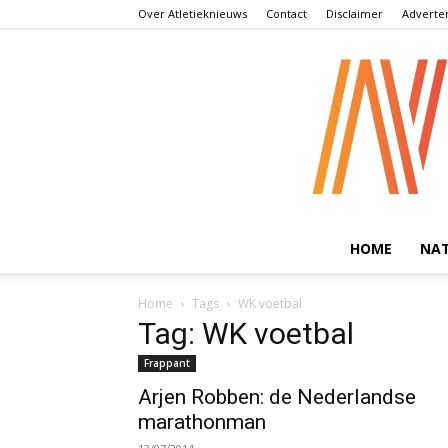
Over Atletieknieuws
Contact
Disclaimer
Adverte
HOME
NA
Home
Tags
WK voetbal
Tag: WK voetbal
Frappant
Arjen Robben: de Nederlandse
marathonman