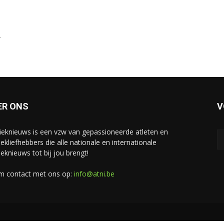
.
ER ONS
V
tieknieuws is een vzw van gepassioneerde atleten en
iekliefhebbers die alle nationale en internationale
ieknieuws tot bij jou brengt!
 contact met ons op:
info@atni.be