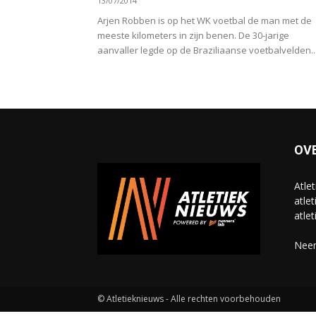
13/07/2014
Arjen Robben is op het WK voetbal de man met de
meeste kilometers in zijn benen. De 30-jarige
aanvaller legde op de Braziliaanse voetbalvelden..
OV
Atle
atlet
atlet
Neem
© Atletieknieuws - Alle rechten voorbehouden