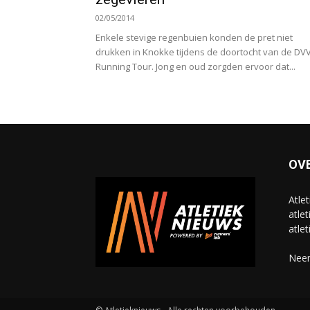
02/05/2014
Enkele stevige regenbuien konden de pret niet
drukken in Knokke tijdens de doortocht van de DV
Running Tour. Jong en oud zorgden ervoor dat...
OV
Atle
atlet
atlet
Neem