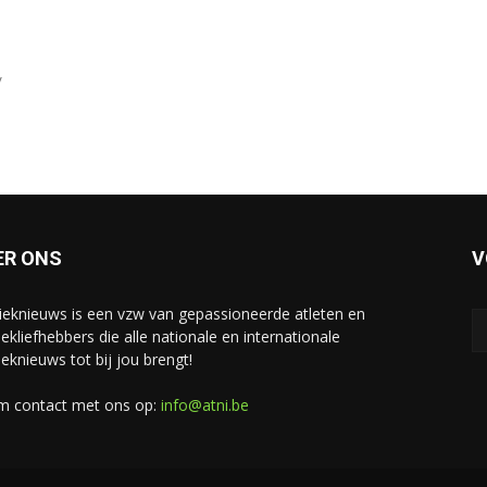
V
ER ONS
V
tieknieuws is een vzw van gepassioneerde atleten en
iekliefhebbers die alle nationale en internationale
ieknieuws tot bij jou brengt!
 contact met ons op:
info@atni.be