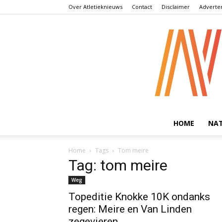
Over Atletieknieuws
Contact
Disclaimer
Adverte
HOME
NA
Home
Tags
Tom meire
Tag: tom meire
Weg
Topeditie Knokke 10K ondanks
regen: Meire en Van Linden
zegevieren