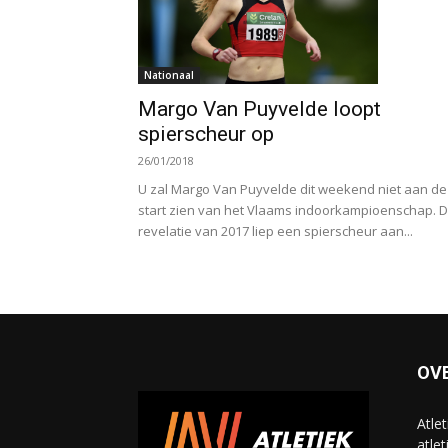
Nationaal
Margo Van Puyvelde loopt
spierscheur op
26/01/2018
U zal Margo Van Puyvelde dit weekend niet aan de
start zien van het Vlaams indoorkampioenschap. 
revelatie van 2017 liep een spierscheur aan...
OV
Atle
atlet