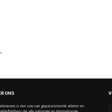
De
ER ONS
V
tieknieuws is een vzw van gepassioneerde atleten en
iekliefhebbers die alle nationale en internationale