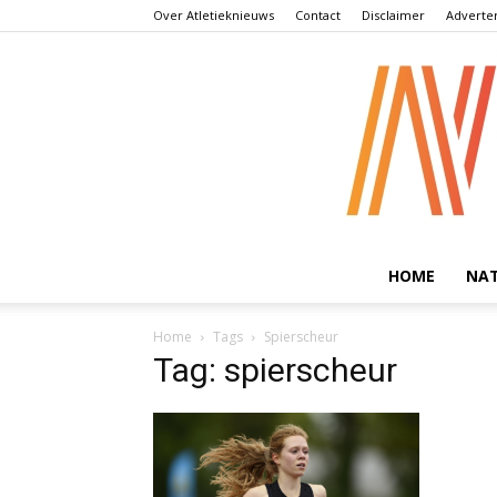
Over Atletieknieuws
Contact
Disclaimer
Adverte
HOME
NA
Home
Tags
Spierscheur
Tag: spierscheur