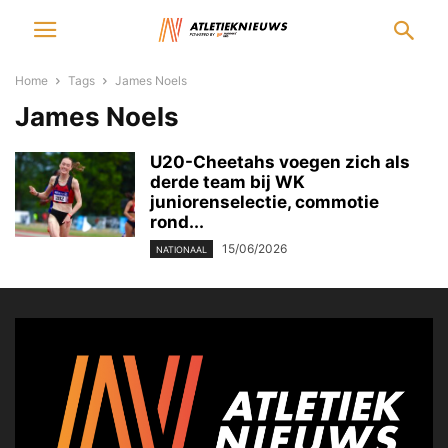
Home
Tags
James Noels
James Noels
U20-Cheetahs voegen zich als
derde team bij WK
juniorenselectie, commotie
rond...
15/06/2026
NATIONAAL