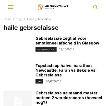
Home
Tags
Haile gebrselaisse
haile gebrselaisse
Gebrselassie zegt af voor
emotioneel afscheid in Glasgow
03/10/2015
INTERNATIONAAL
Topclash op halve marathon
Newcastle: Farah vs Bekele vs
Gebrselaisse
30/07/2013
WEG
Gebrselaisse na maand master
meteen 2 wereldrecords (hoeveel
nog?)