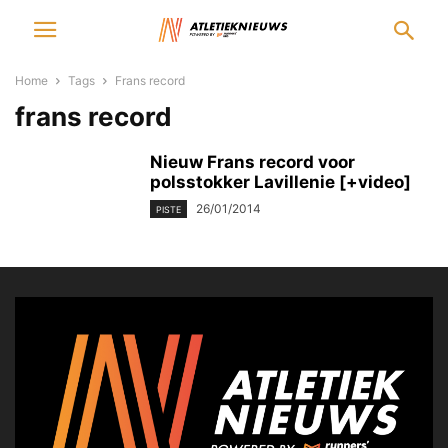
Home
Tags
Frans record
frans record
Nieuw Frans record voor
polsstokker Lavillenie [+video]
26/01/2014
PISTE