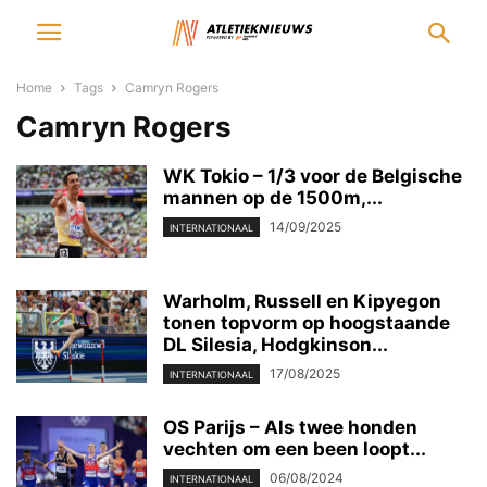
Home
Tags
Camryn Rogers
Camryn Rogers
WK Tokio – 1/3 voor de Belgische
mannen op de 1500m,...
14/09/2025
INTERNATIONAAL
Warholm, Russell en Kipyegon
tonen topvorm op hoogstaande
DL Silesia, Hodgkinson...
17/08/2025
INTERNATIONAAL
OS Parijs – Als twee honden
vechten om een been loopt...
06/08/2024
INTERNATIONAAL