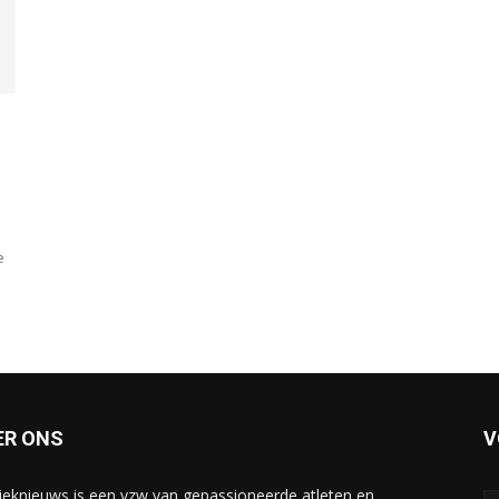
e
ER ONS
V
tieknieuws is een vzw van gepassioneerde atleten en