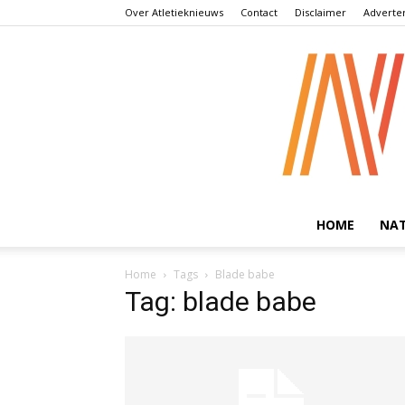
Over Atletieknieuws
Contact
Disclaimer
Adverte
HOME
NA
Home
Tags
Blade babe
Tag: blade babe