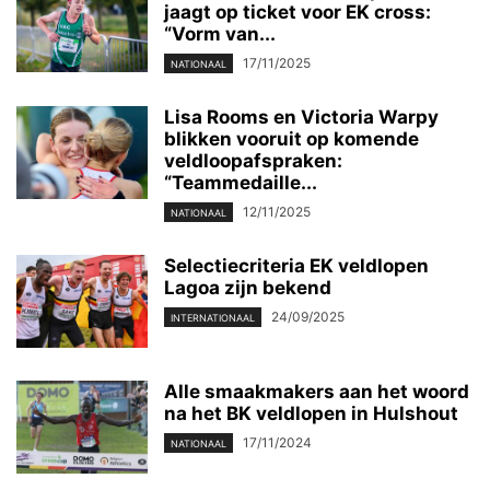
jaagt op ticket voor EK cross:
“Vorm van...
17/11/2025
NATIONAAL
Lisa Rooms en Victoria Warpy
blikken vooruit op komende
veldloopafspraken:
“Teammedaille...
12/11/2025
NATIONAAL
Selectiecriteria EK veldlopen
Lagoa zijn bekend
24/09/2025
INTERNATIONAAL
Alle smaakmakers aan het woord
na het BK veldlopen in Hulshout
17/11/2024
NATIONAAL