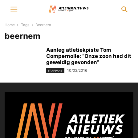
Home
Tags
Beernem
beernem
Aanleg atletiekpiste Tom
Compernolle: “Onze zoon had dit
geweldig gevonden”
10/02/2016
FRAPPANT