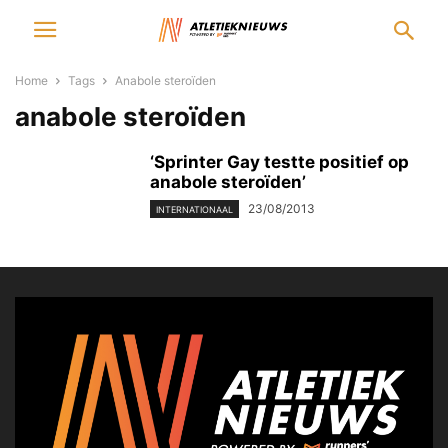
Home
Tags
Anabole steroïden
anabole steroïden
‘Sprinter Gay testte positief op
anabole steroïden’
23/08/2013
INTERNATIONAAL